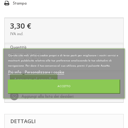
Stampa
3,30 €
IVA incl.
Quantità
Questo sito web utilizza cookie propri e di terze parti per migliorare i nostri servizi e
mostrarti pubblicità relativa alle tue preferenze analizzando le tue abitudini di
navigazione. Per dare il tuo consenso al suo utilizzo, premi il pulsante Accetta.
Piú info
Personalizzare i cookie
Aggiungi al carrello
ACCETTO
Aggiungi alla lista dei desideri
DETTAGLI