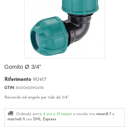
Gomito Ø 3/4”
Riferimento
90417
GTIN:
8000625904174
Raccordo ad angolo per tubi da 3/4".
Ordinalo entro
2 ore e 57 minuti
e ricevilo
tra
venerdì 7
e
martedì 11
con
DHL Express