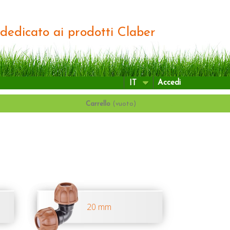
o dedicato ai prodotti Claber
Accedi
IT
Carrello
(vuoto)
20 mm