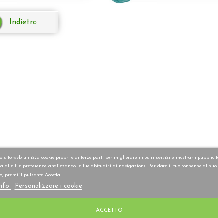
Indietro
 sito web utilizza cookie propri e di terze parti per migliorare i nostri servizi e mostrarti pubblicit
va alle tue preferenze analizzando le tue abitudini di navigazione. Per dare il tuo consenso al suo
zo, premi il pulsante Accetta.
info
Personalizzare i cookie
ACCETTO