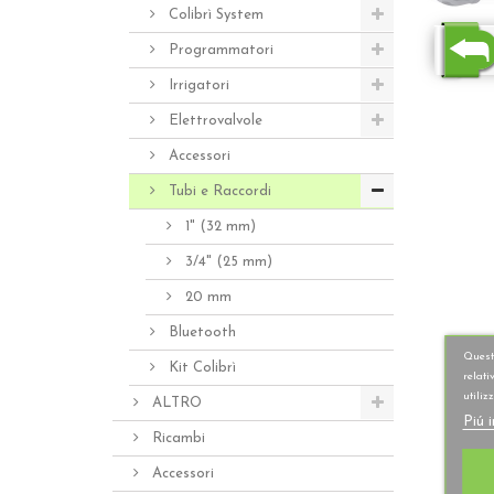
Colibrì System
Programmatori
Irrigatori
Elettrovalvole
Accessori
Tubi e Raccordi
1" (32 mm)
3/4" (25 mm)
20 mm
Bluetooth
Questo
Kit Colibrì
relati
utiliz
ALTRO
Piú 
Ricambi
Accessori